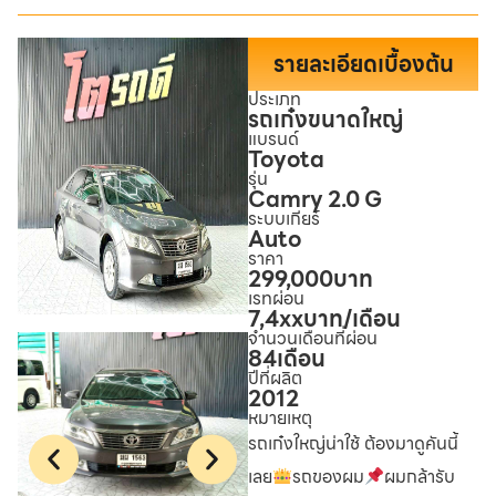
รายละเอียดเบื้องต้น
ประเภท
รถเก๋งขนาดใหญ่
แบรนด์
Toyota
รุ่น
Camry 2.0 G
ระบบเกียร์
Auto
ราคา
299,000
บาท
เรทผ่อน
7,4xx
บาท/เดือน
จำนวนเดือนที่ผ่อน
84
เดือน
ปีที่ผลิต
2012
หมายเหตุ
รถเก๋งใหญ่น่าใช้ ต้องมาดูคันนี้
เลย
รถของผม
ผมกล้ารับ