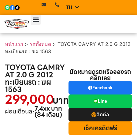
TH
EN
หน้าแรก
>
รถทั้งหมด
>
TOYOTA CAMRY AT 2.0 G 2012
ทะเบียนรถ : ฆผ 1563
TOYOTA CAMRY
นัดหมายดูรถหรือจองรถ
AT 2.0 G 2012
คลิกเลย
ทะเบียนรถ : ฆผ
1563
Facebook
299,000
บาท
Line
7,4xx บาท
ผ่อนเดือนละ
(84 เดือน)
ติดต่อ
เช็คเครดิตฟรี