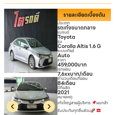
รายละเอียดเบื้องต้น
ประเภท
รถเก๋งขนาดกลาง
แบรนด์
Toyota
รุ่น
Corolla Altis 1.6 G
ระบบเกียร์
Auto
ราคา
459,000
บาท
เรทผ่อน
7,6xx
บาท/เดือน
จำนวนเดือนที่ผ่อน
84
เดือน
ปีที่ผลิต
2021
หมายเหตุ
เก๋งใหญ่สายผู้บริหาร
ผมกล้า
รับประกันทุกชิ้นส่วน