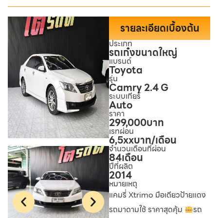
รายละเอียดเบื้องต้น
ประเภท
รถเก๋งขนาดใหญ่
แบรนด์
Toyota
รุ่น
Camry 2.4 G
ระบบเกียร์
Auto
ราคา
299,000
บาท
เรทผ่อน
6,5xx
บาท/เดือน
จำนวนเดือนที่ผ่อน
84
เดือน
ปีที่ผลิต
2014
หมายเหตุ
แคมรี่ Xtrimo มือเดียวป้ายแดง
รถมาดามใช้ ราคาสุดคุ้ม
รถ