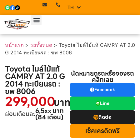
TH
EN
หน้าแรก
>
รถทั้งหมด
>
Toyota ไมล์ไม้แท้ CAMRY AT 2.0
G 2014 ทะเบียนรถ : ขพ 8006
Toyota ไมล์ไม้แท้
นัดหมายดูรถหรือจองรถ
CAMRY AT 2.0 G
คลิกเลย
2014 ทะเบียนรถ :
ขพ 8006
Facebook
299,000
บาท
Line
6,5xx บาท
ผ่อนเดือนละ
(84 เดือน)
ติดต่อ
เช็คเครดิตฟรี