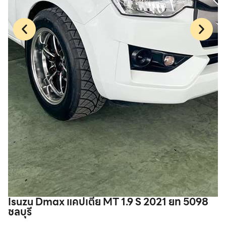
Isuzu Dmax แคปเตี้ย MT 1.9 S 2021 ยท 5098
T
ชลบุรี
ท