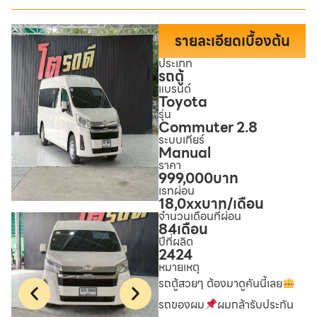
รายละเอียดเบื้องต้น
ประเภท
รถตู้
แบรนด์
Toyota
รุ่น
Commuter 2.8
ระบบเกียร์
Manual
ราคา
999,000
บาท
เรทผ่อน
18,0xx
บาท/เดือน
จำนวนเดือนที่ผ่อน
84
เดือน
ปีที่ผลิต
2424
หมายเหตุ
รถตู้สวยๆ ต้องมาดูคันนี้เลย
รถของผม
ผมกล้ารับประกัน