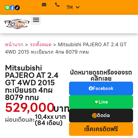
TH
EN
หน้าแรก
>
รถทั้งหมด
>
Mitsubishi PAJERO AT 2.4 GT
4WD 2015 ทะเบียนรถ 4กผ 8079 กทม
Mitsubishi
นัดหมายดูรถหรือจองรถ
PAJERO AT 2.4
คลิกเลย
GT 4WD 2015
ทะเบียนรถ 4กผ
Facebook
8079 กทม
529,000
Line
บาท
ติดต่อ
10,4xx บาท
ผ่อนเดือนละ
(84 เดือน)
เช็คเครดิตฟรี