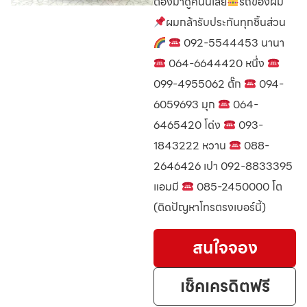
ต้องมาดูคันนี้เลย
รถของผม
ผมกล้ารับประกันทุกชิ้นส่วน
092-5544453 นานา
064-6644420 หนึ่ง
099-4955062 ตั๊ก
094-
6059693 มุก
064-
6465420 โด่ง
093-
1843222 หวาน
088-
2646426 เปา 092-8833395
แอมมี
085-2450000 โต
(ติดปัญหาโทรตรงเบอร์นี้)
สนใจจอง
เช็คเครดิตฟรี