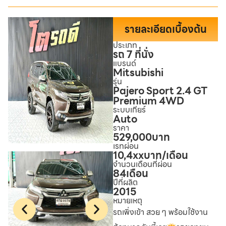
รายละเอียดเบื้องต้น
ประเภท
รถ 7 ที่นั่ง
แบรนด์
Mitsubishi
รุ่น
Pajero Sport 2.4 GT
Premium 4WD
ระบบเกียร์
Auto
ราคา
529,000
บาท
เรทผ่อน
10,4xx
บาท/เดือน
จำนวนเดือนที่ผ่อน
84
เดือน
ปีที่ผลิต
2015
หมายเหตุ
รถเพิ่งเข้า สวย ๆ พร้อมใช้งาน