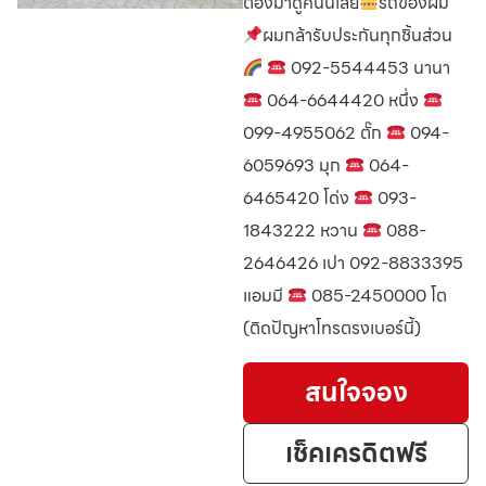
ต้องมาดูคันนี้เลย
รถของผม
ผมกล้ารับประกันทุกชิ้นส่วน
092-5544453 นานา
064-6644420 หนึ่ง
099-4955062 ตั๊ก
094-
6059693 มุก
064-
6465420 โด่ง
093-
1843222 หวาน
088-
2646426 เปา 092-8833395
แอมมี
085-2450000 โต
(ติดปัญหาโทรตรงเบอร์นี้)
สนใจจอง
เช็คเครดิตฟรี