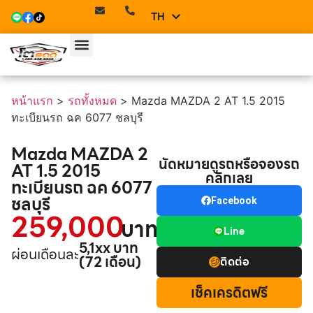
TH
EN
หน้าแรก
>
รถทั้งหมด
>
Mazda MAZDA 2 AT 1.5 2015
ทะเบียนรถ ฉค 6077 ชลบุรี
Mazda MAZDA 2
นัดหมายดูรถหรือจองรถ
AT 1.5 2015
คลิกเลย
ทะเบียนรถ ฉค 6077
ชลบุรี
Facebook
259,000
บาท
Line
5,1xx บาท
ผ่อนเดือนละ
(72 เดือน)
ติดต่อ
เช็คเครดิตฟรี