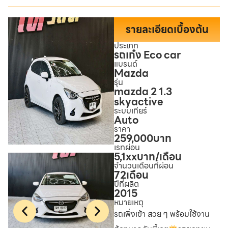
รายละเอียดเบื้องต้น
ประเภท
รถเก๋ง Eco car
แบรนด์
Mazda
รุ่น
mazda 2 1.3
skyactive
ระบบเกียร์
Auto
ราคา
259,000
บาท
เรทผ่อน
5,1xx
บาท/เดือน
จำนวนเดือนที่ผ่อน
72
เดือน
ปีที่ผลิต
2015
หมายเหตุ
รถเพิ่งเข้า สวย ๆ พร้อมใช้งาน