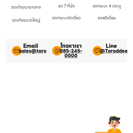
รถ 7 ที่นั่ง
รถกระบะ 4 ประตู
รถเก๋งขนาดกลาง
รถกระบะหัวเดี่ยว
รถพรีเมี่ยม
รถเก๋งขนาดใหญ่
Email
โทรหาเรา
Line​
sales@toroddee.com
085-245-
@Toroddee​
0000