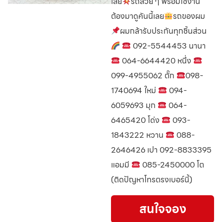
เลย
รถสวย ๆ พร้อมใช้งาน
ต้องมาดูคันนี้เลย
รถของผม
ผมกล้ารับประกันทุกชิ้นส่วน
092-5544453 นานา
064-6644420 หนึ่ง
099-4955062 ตั๊ก
098-
1740694 ใหม่
094-
6059693 มุก
064-
6465420 โด่ง
093-
1843222 หวาน
088-
2646426 เปา 092-8833395
แอมมี
085-2450000 โต
(ติดปัญหาโทรตรงเบอร์นี้)
สนใจจอง