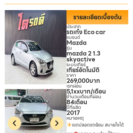
รายละเอียดเบื้องต้น
ประเภท
รถเก๋ง Eco car
แบรนด์
Mazda
รุ่น
mazda 2 1.3
skyactive
ระบบเกียร์
เกียร์อัตโนมัติ
ราคา
269,000
บาท
เรทผ่อน
5,1xx
บาท/เดือน
จำนวนเดือนที่ผ่อน
84
เดือน
ปีที่ผลิต
2017
หมายเหตุ
เขตปลอดรถย้อม สบายใจได้