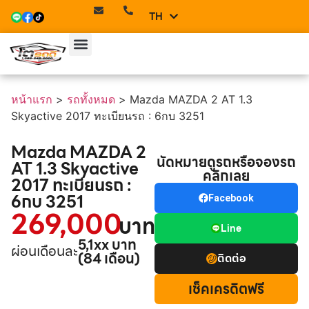
TH
EN
หน้าแรก
>
รถทั้งหมด
>
Mazda MAZDA 2 AT 1.3
Skyactive 2017 ทะเบียนรถ : 6กบ 3251
Mazda MAZDA 2
นัดหมายดูรถหรือจองรถ
AT 1.3 Skyactive
คลิกเลย
2017 ทะเบียนรถ :
6กบ 3251
Facebook
269,000
บาท
Line
5,1xx บาท
ผ่อนเดือนละ
(84 เดือน)
ติดต่อ
เช็คเครดิตฟรี