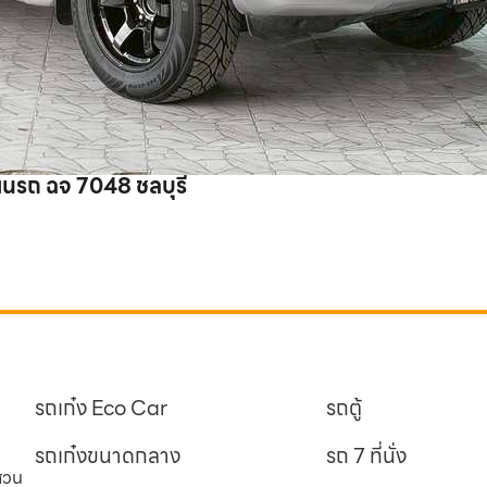
ยนรถ ฉจ 7048 ชลบุรี
รถเก๋ง Eco Car
รถตู้
รถเก๋งขนาดกลาง
รถ 7 ที่นั่ง
นสวน