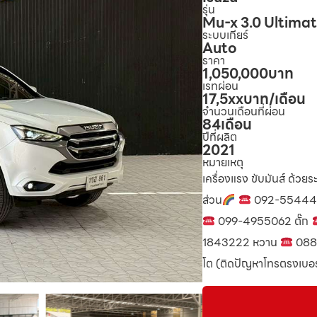
รุ่น
Mu-x 3.0 Ultim
ระบบเกียร์
Auto
ราคา
1,050,000
บาท
เรทผ่อน
17,5xx
บาท/เดือน
จำนวนเดือนที่ผ่อน
84
เดือน
ปีที่ผลิต
2021
หมายเหตุ
เครื่องแรง ขับมันส์ ด้วย
ส่วน
092-55444
099-4955062 ตั๊ก
1843222 หวาน
088
โต (ติดปัญหาโทรตรงเบอร์