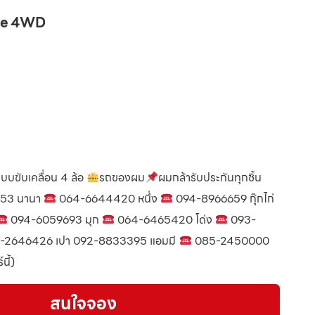
ate 4WD
ระบบขับเคลื่อน 4 ล้อ
รถของผม
ผมกล้ารับประกันทุกชิ้น
53 นานา
064-6644420 หนึ่ง
094-8966659 กุ๊กไก่
094-6059693 มุก
064-6465420 โด่ง
093-
-2646426 เปา 092-8833395 แอมมี
085-2450000
นี้)
สนใจจอง