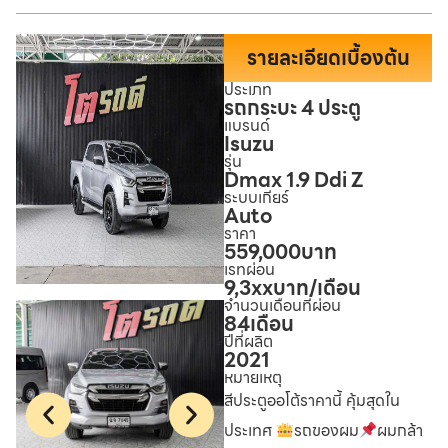
รายละเอียดเบื้องต้น
ประเภท
รถกระบะ 4 ประตู
แบรนด์
Isuzu
รุ่น
Dmax 1.9 Ddi Z
ระบบเกียร์
Auto
ราคา
559,000
บาท
เรทผ่อน
9,3xx
บาท/เดือน
จำนวนเดือนที่ผ่อน
84
เดือน
ปีที่ผลิต
2021
หมายเหตุ
สีประตูออโต้ราคานี้ คุ้มสุดใน
ประเทศ
รถของผม
ผมกล้า