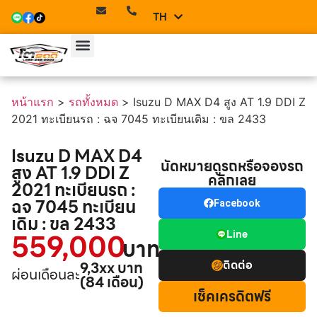
TH
EN
หน้าแรก
>
รถทั้งหมด
>
Isuzu D MAX D4 สูง AT 1.9 DDI Z
2021 ทะเบียนรถ : ฉจ 7045 ทะเบียนเดิม : ขล 2433
Isuzu D MAX D4
นัดหมายดูรถหรือจองรถ
สูง AT 1.9 DDI Z
คลิกเลย
2021 ทะเบียนรถ :
ฉจ 7045 ทะเบียน
Facebook
เดิม : ขล 2433
559,000
Line
บาท
ติดต่อ
9,3xx บาท
ผ่อนเดือนละ
(84 เดือน)
เช็คเครดิตฟรี