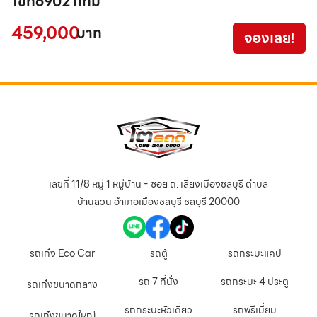
1ขท6902 กทม
1
459,000
9
บาท
จองเลย!
เลขที่ 11/8 หมู่ 1 หมู่บ้าน - ซอย ถ. เลี่ยงเมืองชลบุรี ตำบล
บ้านสวน อำเภอเมืองชลบุรี ชลบุรี 20000
รถเก๋ง Eco Car
รถตู้
รถกระบะแคป
รถ 7 ที่นั่ง
รถกระบะ 4 ประตู
รถเก๋งขนาดกลาง
รถกระบะหัวเดี่ยว
รถพรีเมี่ยม
รถเก๋งขนาดใหญ่