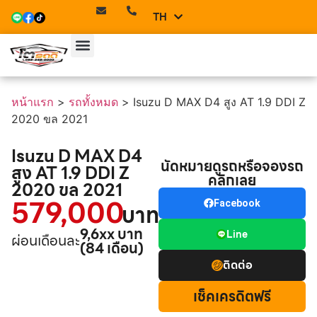
TH
EN
หน้าแรก
>
รถทั้งหมด
>
Isuzu D MAX D4 สูง AT 1.9 DDI Z
2020 ขล 2021
Isuzu D MAX D4
นัดหมายดูรถหรือจองรถ
สูง AT 1.9 DDI Z
คลิกเลย
2020 ขล 2021
579,000
Facebook
บาท
9,6xx บาท
Line
ผ่อนเดือนละ
(84 เดือน)
ติดต่อ
เช็คเครดิตฟรี