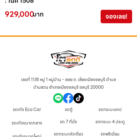
: 1นค 1508
2
929,000
7
บาท
จองเลย!
เลขที่ 11/8 หมู่ 1 หมู่บ้าน - ซอย ถ. เลี่ยงเมืองชลบุรี ตำบล
บ้านสวน อำเภอเมืองชลบุรี ชลบุรี 20000
รถเก๋ง Eco Car
รถตู้
รถกระบะแคป
รถ 7 ที่นั่ง
รถกระบะ 4 ประตู
รถเก๋งขนาดกลาง
รถกระบะหัวเดี่ยว
รถพรีเมี่ยม
รถเก๋งขนาดใหญ่