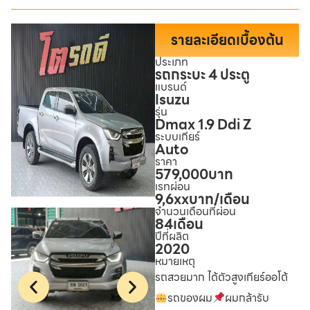
รายละเอียดเบื้องต้น
ประเภท
รถกระบะ 4 ประตู
แบรนด์
Isuzu
รุ่น
Dmax 1.9 Ddi Z
ระบบเกียร์
Auto
ราคา
579,000
บาท
เรทผ่อน
9,6xx
บาท/เดือน
จำนวนเดือนที่ผ่อน
84
เดือน
ปีที่ผลิต
2020
หมายเหตุ
รถสวยมาก ได้ตัวสูงเกียร์ออโต้
รถของผม
ผมกล้ารับ