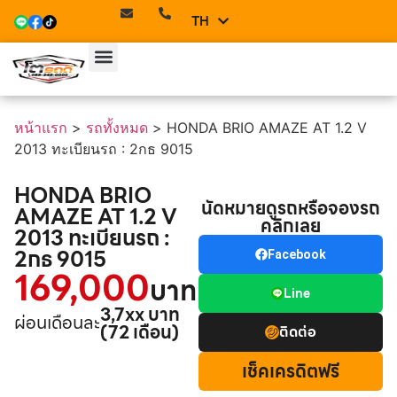
TH
EN
หน้าแรก
>
รถทั้งหมด
>
HONDA BRIO AMAZE AT 1.2 V
2013 ทะเบียนรถ : 2กธ 9015
HONDA BRIO
นัดหมายดูรถหรือจองรถ
AMAZE AT 1.2 V
คลิกเลย
2013 ทะเบียนรถ :
2กธ 9015
Facebook
169,000
บาท
Line
3,7xx บาท
ผ่อนเดือนละ
(72 เดือน)
ติดต่อ
เช็คเครดิตฟรี