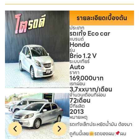
รายละเอียดเบื้องต้น
ประเภท
รถเก๋ง Eco car
แบรนด์
Honda
รุ่น
Brio 1.2 V
ระบบเกียร์
Auto
ราคา
169,000
บาท
เรทผ่อน
3,7xx
บาท/เดือน
จำนวนเดือนที่ผ่อน
72
เดือน
ปีที่ผลิต
2013
หมายเหตุ
รถเก๋งเล็กประหยัดน้ำมัน ต้องมา
ดูคันนี้เลย
รถของผม
ผม