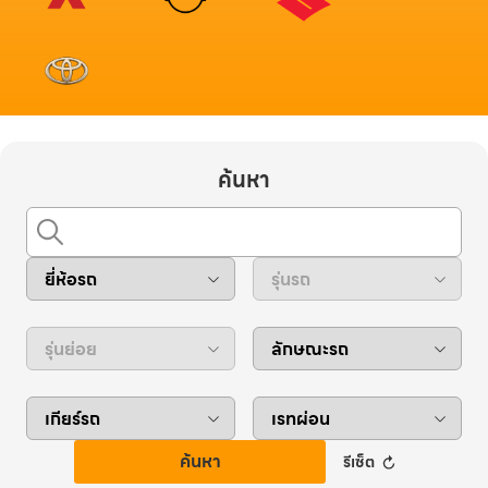
ค้นหา
ค้นหา
รีเซ็ต