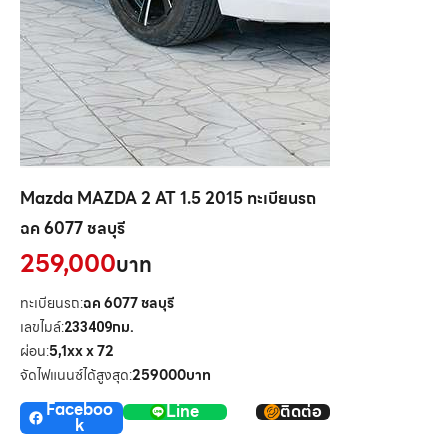
Mazda MAZDA 2 AT 1.5 2015 ทะเบียนรถ
ฉค 6077 ชลบุรี
259,000
บาท
ทะเบียนรถ:
ฉค 6077 ชลบุรี
เลขไมล์:
กม.
233409
ผ่อน:
5,1xx x 72
จัดไฟแนนซ์ได้สูงสุด:
259000
บาท
Faceboo
Line
ติดต่อ
k