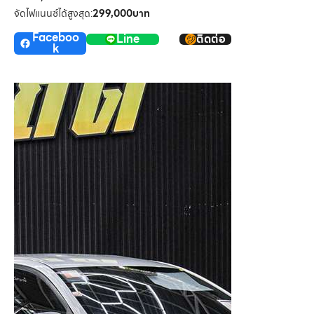
จัดไฟแนนซ์ได้สูงสุด:
299,000
บาท
Faceboo
Line
ติดต่อ
k