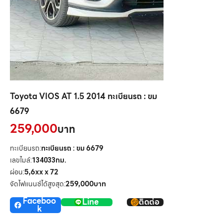
Toyota VIOS AT 1.5 2014 ทะเบียนรถ : ขม
6679
259,000
บาท
ทะเบียนรถ:
ทะเบียนรถ : ขม 6679
เลขไมล์:
กม.
134033
ผ่อน:
5,6xx x 72
จัดไฟแนนซ์ได้สูงสุด:
259,000
บาท
Faceboo
Line
ติดต่อ
k