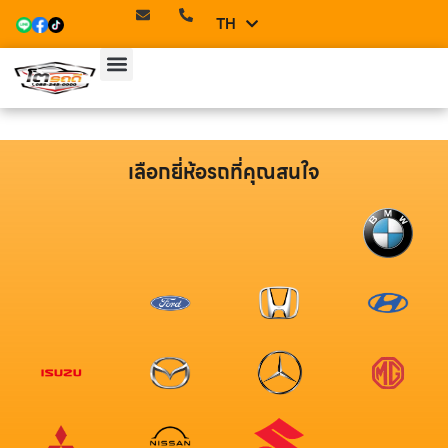
TH
EN
เลือกยี่ห้อรถที่คุณสนใจ