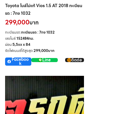
Toyota ไมล์ไม่แท้ Vios 1.5 AT 2018 ทะเบียน
รถ : 7กง 1032
299,000
บาท
ทะเบียนรถ:
ทะเบียนรถ : 7กง 1032
เลขไมล์:
กม.
152484
ผ่อน:
5,5xx x 84
จัดไฟแนนซ์ได้สูงสุด:
299,000
บาท
Faceboo
Line
ติดต่อ
k