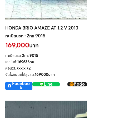
HONDA BRIO AMAZE AT 1.2 V 2013
ทะเบียนรถ : 2กธ 9015
169,000
บาท
ทะเบียนรถ:
2กธ 9015
เลขไมล์:
กม.
169636
ผ่อน:
3,7xx x 72
จัดไฟแนนซ์ได้สูงสุด:
169000
บาท
Faceboo
Line
ติดต่อ
k