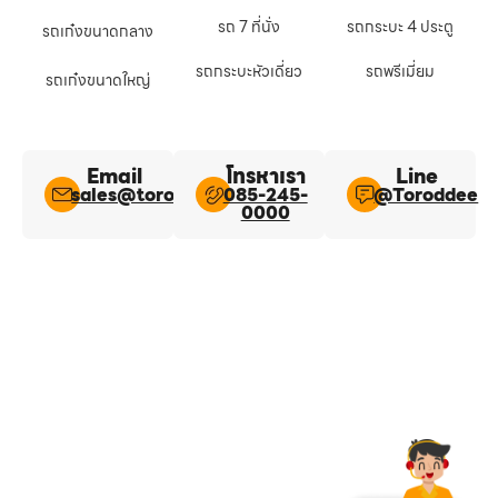
รถ 7 ที่นั่ง
รถกระบะ 4 ประตู
รถเก๋งขนาดกลาง
รถกระบะหัวเดี่ยว
รถพรีเมี่ยม
รถเก๋งขนาดใหญ่
Email
โทรหาเรา
Line​
sales@toroddee.com
085-245-
@Toroddee​
0000