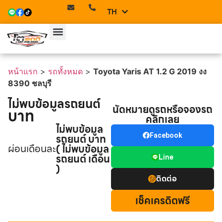
TH
EN
หน้าแรก
>
รถทั้งหมด
>
Toyota Yaris AT 1.2 G 2019 งง
8390 ชลบุรี
ไม่พบข้อมูลรถยนต์
นัดหมายดูรถหรือจองรถ
บาท
คลิกเลย
ไม่พบข้อมูล
รถยนต์ บาท
Facebook
ผ่อนเดือนละ
( ไม่พบข้อมูล
รถยนต์ เดือน
Line
)
ติดต่อ
เช็คเครดิตฟรี