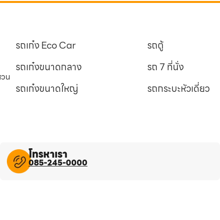
รถเก๋ง Eco Car
รถตู้
รถเก๋งขนาดกลาง
รถ 7 ที่นั่ง
นสวน
รถเก๋งขนาดใหญ่
รถกระบะหัวเดี่ยว
โทรหาเรา
085-245-0000