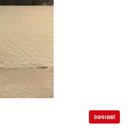
จองเลย!
999