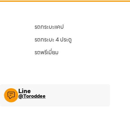
รถกระบะแคป
รถกระบะ 4 ประตู
รถพรีเมี่ยม
Line​
@Toroddee​