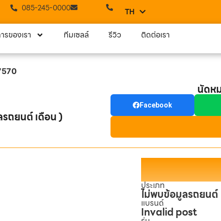
085-245-0000
TH
EN
การของเรา
ทีมเซลล์
รีวิว
ติดต่อเรา
 7570
นัดห
Facebook
ลรถยนต์ เดือน )
ประเภท
ไม่พบข้อมูลรถยนต์
แบรนด์
Invalid post
รุ่น