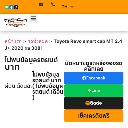
TH
EN
หน้าแรก
>
รถทั้งหมด
>
Toyota Revo smart cab MT 2.4
J+ 2020 ผอ 3081
ไม่พบข้อมูลรถยนต์
นัดหมายดูรถหรือจองรถ
บาท
คลิกเลย
ไม่พบข้อมูล
รถยนต์ บาท
Facebook
ผ่อนเดือนละ
( ไม่พบข้อมูล
รถยนต์ เดือน
Line
)
ติดต่อ
เช็คเครดิตฟรี