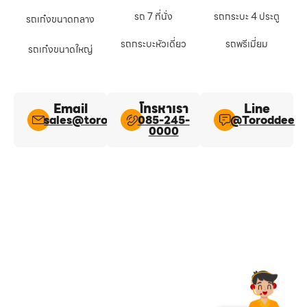
รถ 7 ที่นั่ง
รถกระบะ 4 ประตู
รถเก๋งขนาดกลาง
รถกระบะหัวเดี่ยว
รถพรีเมี่ยม
รถเก๋งขนาดใหญ่
Email
โทรหาเรา
Line​
sales@toroddee.com
085-245-
@Toroddee​
0000