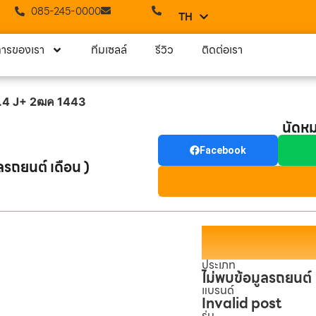
085-245-0000
TH
EN
การของเรา
ทีมเซลล์
รีวิว
ติดต่อเรา
2.4 J+ 2ฒค 1443
นัดห
Facebook
ลรถยนต์ เดือน )
ประเภท
ไม่พบข้อมูลรถยนต์
แบรนด์
Invalid post
รุ่น