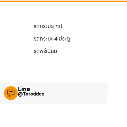
รถกระบะแคป
รถกระบะ 4 ประตู
รถพรีเมี่ยม
Line​
@Toroddee​