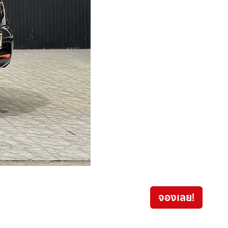
Toyo
จองเลย!
1,0