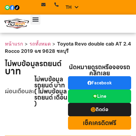
TH
EN
หน้าแรก
>
รถทั้งหมด
>
Toyota Revo double cab AT 2.4
Rocco 2019 ฉช 9628 ชลบุรี
ไม่พบข้อมูลรถยนต์
นัดหมายดูรถหรือจองรถ
บาท
คลิกเลย
ไม่พบข้อมูล
รถยนต์ บาท
Facebook
ผ่อนเดือนละ
( ไม่พบข้อมูล
รถยนต์ เดือน
Line
)
ติดต่อ
เช็คเครดิตฟรี