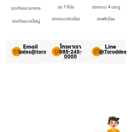
รถ 7 ที่นั่ง
รถกระบะ 4 ประตู
รถเก๋งขนาดกลาง
รถกระบะหัวเดี่ยว
รถพรีเมี่ยม
รถเก๋งขนาดใหญ่
Email
โทรหาเรา
Line​
sales@toroddee.com
085-245-
@Toroddee​
0000