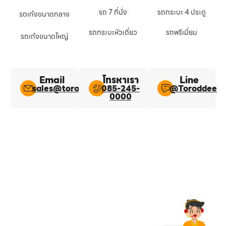
รถ 7 ที่นั่ง
รถกระบะ 4 ประตู
รถเก๋งขนาดกลาง
รถกระบะหัวเดี่ยว
รถพรีเมี่ยม
รถเก๋งขนาดใหญ่
Email
โทรหาเรา
Line​
sales@toroddee.com
085-245-
@Toroddee​
0000