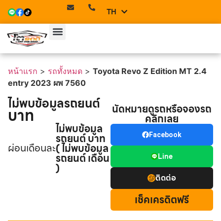
TH
EN
หน้าแรก
>
รถทั้งหมด
>
Toyota Revo Z Edition MT 2.4
entry 2023 ผพ 7560
ไม่พบข้อมูลรถยนต์
นัดหมายดูรถหรือจองรถ
บาท
คลิกเลย
ไม่พบข้อมูล
รถยนต์ บาท
Facebook
ผ่อนเดือนละ
( ไม่พบข้อมูล
รถยนต์ เดือน
Line
)
ติดต่อ
เช็คเครดิตฟรี