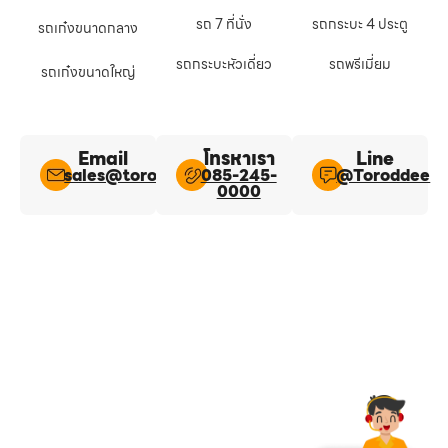
รถ 7 ที่นั่ง
รถกระบะ 4 ประตู
รถเก๋งขนาดกลาง
รถกระบะหัวเดี่ยว
รถพรีเมี่ยม
รถเก๋งขนาดใหญ่
Email
โทรหาเรา
Line​
sales@toroddee.com
085-245-
@Toroddee​
0000