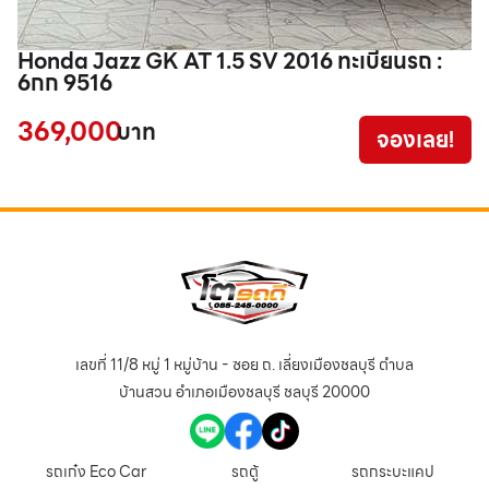
Honda Jazz GK AT 1.5 SV 2016 ทะเบียนรถ :
I
6กก 9516
6
369,000
บาท
จองเลย!
เลขที่ 11/8 หมู่ 1 หมู่บ้าน - ซอย ถ. เลี่ยงเมืองชลบุรี ตำบล
บ้านสวน อำเภอเมืองชลบุรี ชลบุรี 20000
รถเก๋ง Eco Car
รถตู้
รถกระบะแคป