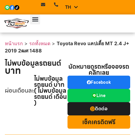
TH
EN
หน้าแรก
>
รถทั้งหมด
>
Toyota Revo แคปเตี้ย MT 2.4 J+
2019 2ฒศ 1488
ไม่พบข้อมูลรถยนต์
นัดหมายดูรถหรือจองรถ
บาท
คลิกเลย
ไม่พบข้อมูล
รถยนต์ บาท
Facebook
ผ่อนเดือนละ
( ไม่พบข้อมูล
รถยนต์ เดือน
Line
)
ติดต่อ
เช็คเครดิตฟรี