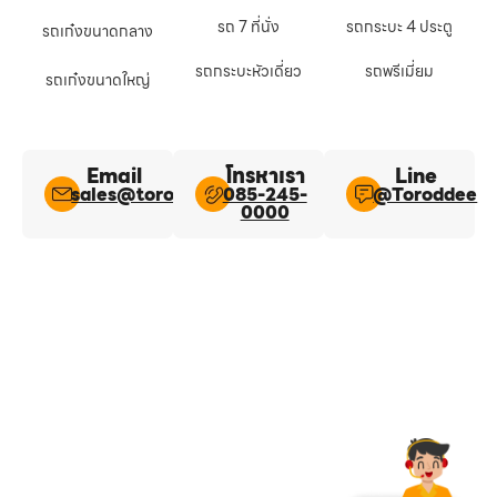
รถ 7 ที่นั่ง
รถกระบะ 4 ประตู
รถเก๋งขนาดกลาง
รถกระบะหัวเดี่ยว
รถพรีเมี่ยม
รถเก๋งขนาดใหญ่
Email
โทรหาเรา
Line​
sales@toroddee.com
085-245-
@Toroddee​
0000