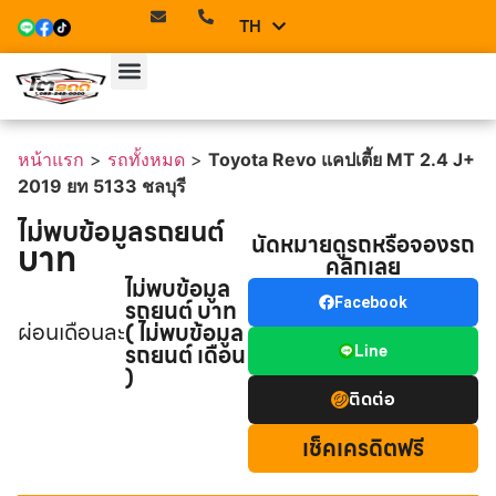
TH
EN
หน้าแรก
>
รถทั้งหมด
>
Toyota Revo แคปเตี้ย MT 2.4 J+
2019 ยท 5133 ชลบุรี
ไม่พบข้อมูลรถยนต์
นัดหมายดูรถหรือจองรถ
บาท
คลิกเลย
ไม่พบข้อมูล
รถยนต์ บาท
Facebook
ผ่อนเดือนละ
( ไม่พบข้อมูล
รถยนต์ เดือน
Line
)
ติดต่อ
เช็คเครดิตฟรี