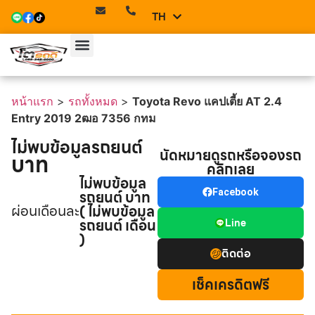
TH
EN
หน้าแรก
>
รถทั้งหมด
>
Toyota Revo แคปเตี้ย AT 2.4
Entry 2019 2ฒอ 7356 กทม
ไม่พบข้อมูลรถยนต์
นัดหมายดูรถหรือจองรถ
บาท
คลิกเลย
ไม่พบข้อมูล
รถยนต์ บาท
Facebook
ผ่อนเดือนละ
( ไม่พบข้อมูล
รถยนต์ เดือน
Line
)
ติดต่อ
เช็คเครดิตฟรี