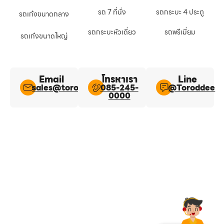
รถ 7 ที่นั่ง
รถกระบะ 4 ประตู
รถเก๋งขนาดกลาง
รถกระบะหัวเดี่ยว
รถพรีเมี่ยม
รถเก๋งขนาดใหญ่
Email
โทรหาเรา
Line​
sales@toroddee.com
085-245-
@Toroddee​
0000