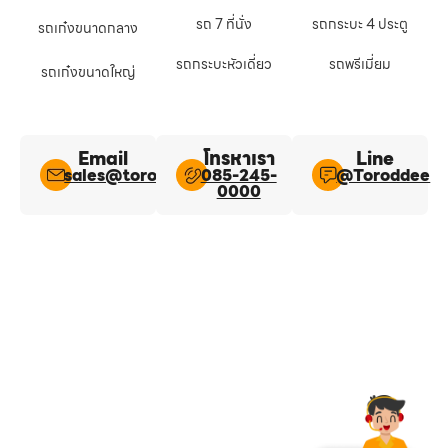
รถ 7 ที่นั่ง
รถกระบะ 4 ประตู
รถเก๋งขนาดกลาง
รถกระบะหัวเดี่ยว
รถพรีเมี่ยม
รถเก๋งขนาดใหญ่
Email
โทรหาเรา
Line​
sales@toroddee.com
085-245-
@Toroddee​
0000