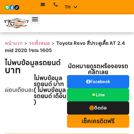
TH
EN
หน้าแรก
>
รถทั้งหมด
>
Toyota Revo สี่ประตูเตี้ย AT 2.4
mid 2020 1ขณ 1605
ไม่พบข้อมูลรถยนต์
นัดหมายดูรถหรือจองรถ
บาท
คลิกเลย
ไม่พบข้อมูล
รถยนต์ บาท
Facebook
ผ่อนเดือนละ
( ไม่พบข้อมูล
รถยนต์ เดือน
Line
)
ติดต่อ
เช็คเครดิตฟรี