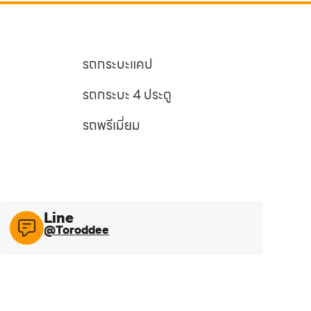
รถกระบะแคป
รถกระบะ 4 ประตู
รถพรีเมี่ยม
Line​
@Toroddee​