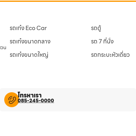
รถเก๋ง Eco Car
รถตู้
รถเก๋งขนาดกลาง
รถ 7 ที่นั่ง
นสวน
รถเก๋งขนาดใหญ่
รถกระบะหัวเดี่ยว
โทรหาเรา
085-245-0000