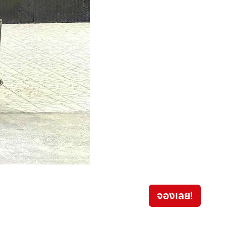
Toyo
จองเลย!
399