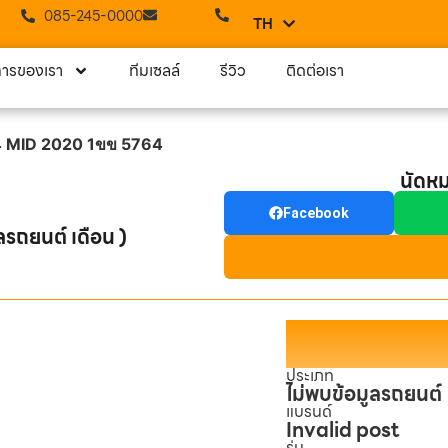
085-245-0000
TH
EN
การของเรา
ทีมเซลล์
รีวิว
ติดต่อเรา
2.4 MID 2020 1ขข 5764
นัดห
Facebook
ลรถยนต์ เดือน )
ประเภท
ไม่พบข้อมูลรถยนต์
แบรนด์
Invalid post
รุ่น