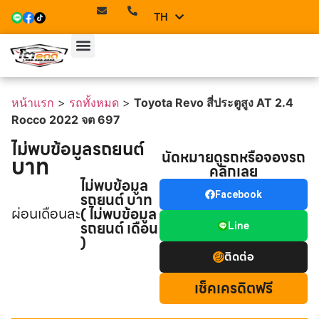
TH
EN
หน้าแรก
>
รถทั้งหมด
>
Toyota Revo สี่ประตูสูง AT 2.4
Rocco 2022 จต 697
ไม่พบข้อมูลรถยนต์
นัดหมายดูรถหรือจองรถ
บาท
คลิกเลย
ไม่พบข้อมูล
รถยนต์ บาท
Facebook
ผ่อนเดือนละ
( ไม่พบข้อมูล
รถยนต์ เดือน
Line
)
ติดต่อ
เช็คเครดิตฟรี