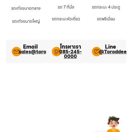
รถ 7 ที่นั่ง
รถกระบะ 4 ประตู
รถเก๋งขนาดกลาง
รถกระบะหัวเดี่ยว
รถพรีเมี่ยม
รถเก๋งขนาดใหญ่
Email
โทรหาเรา
Line​
sales@toroddee.com
085-245-
@Toroddee​
0000