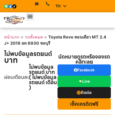
TH
EN
หน้าแรก
>
รถทั้งหมด
>
Toyota Revo ตอนเดียว MT 2.4
J+ 2016 ยท 6930 ชลบุรี
ไม่พบข้อมูลรถยนต์
นัดหมายดูรถหรือจองรถ
บาท
คลิกเลย
ไม่พบข้อมูล
รถยนต์ บาท
Facebook
ผ่อนเดือนละ
( ไม่พบข้อมูล
รถยนต์ เดือน
Line
)
ติดต่อ
เช็คเครดิตฟรี