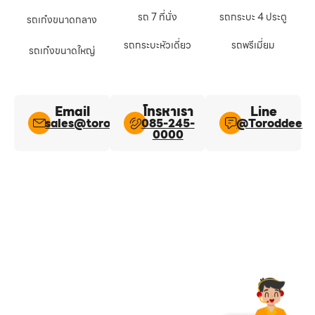
รถ 7 ที่นั่ง
รถกระบะ 4 ประตู
รถเก๋งขนาดกลาง
รถกระบะหัวเดี่ยว
รถพรีเมี่ยม
รถเก๋งขนาดใหญ่
Email
โทรหาเรา
Line​
sales@toroddee.com
085-245-
@Toroddee​
0000