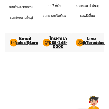
รถ 7 ที่นั่ง
รถกระบะ 4 ประตู
รถเก๋งขนาดกลาง
รถกระบะหัวเดี่ยว
รถพรีเมี่ยม
รถเก๋งขนาดใหญ่
Email
โทรหาเรา
Line​
sales@toroddee.com
085-245-
@Toroddee​
0000