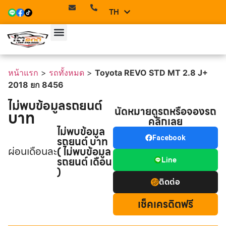
TH
EN
หน้าแรก
>
รถทั้งหมด
>
Toyota REVO STD MT 2.8 J+
2018 ยก 8456
ไม่พบข้อมูลรถยนต์
นัดหมายดูรถหรือจองรถ
บาท
คลิกเลย
ไม่พบข้อมูล
รถยนต์ บาท
Facebook
ผ่อนเดือนละ
( ไม่พบข้อมูล
รถยนต์ เดือน
Line
)
ติดต่อ
เช็คเครดิตฟรี