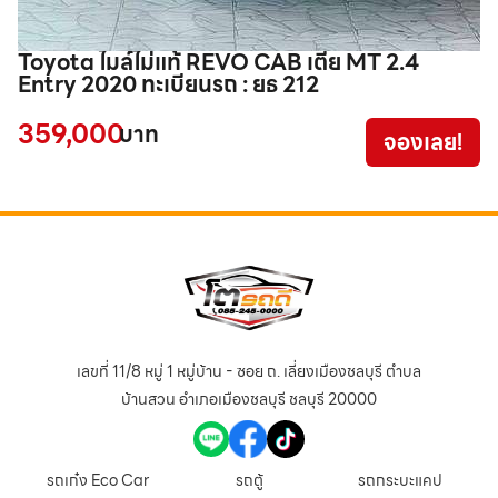
Toyota ไมล์ไม่แท้ REVO CAB เตี้ย MT 2.4
I
Entry 2020 ทะเบียนรถ : ยธ 212
ท
359,000
5
บาท
จองเลย!
เลขที่ 11/8 หมู่ 1 หมู่บ้าน - ซอย ถ. เลี่ยงเมืองชลบุรี ตำบล
บ้านสวน อำเภอเมืองชลบุรี ชลบุรี 20000
รถเก๋ง Eco Car
รถตู้
รถกระบะแคป