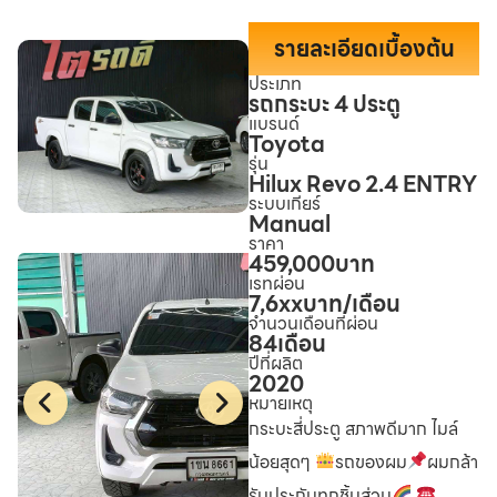
รายละเอียดเบื้องต้น
ประเภท
รถกระบะ 4 ประตู
แบรนด์
Toyota
รุ่น
Hilux Revo 2.4 ENTRY
ระบบเกียร์
Manual
ราคา
459,000
บาท
เรทผ่อน
7,6xx
บาท/เดือน
จำนวนเดือนที่ผ่อน
84
เดือน
ปีที่ผลิต
2020
หมายเหตุ
กระบะสี่ประตู สภาพดีมาก ไมล์
น้อยสุดๆ
รถของผม
ผมกล้า
รับประกันทุกชิ้นส่วน