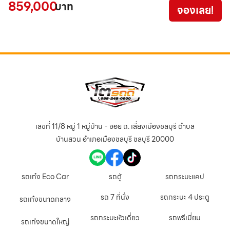
859,000
บาท
จองเลย!
4
เลขที่ 11/8 หมู่ 1 หมู่บ้าน - ซอย ถ. เลี่ยงเมืองชลบุรี ตำบล
บ้านสวน อำเภอเมืองชลบุรี ชลบุรี 20000
รถเก๋ง Eco Car
รถตู้
รถกระบะแคป
รถ 7 ที่นั่ง
รถกระบะ 4 ประตู
รถเก๋งขนาดกลาง
รถกระบะหัวเดี่ยว
รถพรีเมี่ยม
รถเก๋งขนาดใหญ่