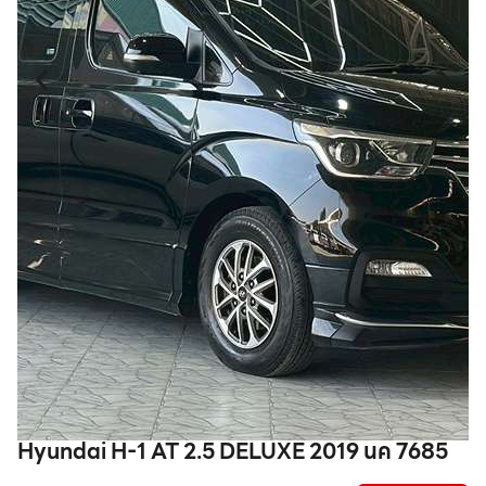
Hyundai H-1 AT 2.5 DELUXE 2019 นค 7685
T
ท