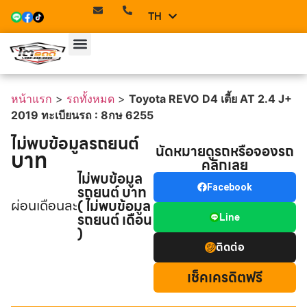
TH
EN
หน้าแรก
>
รถทั้งหมด
>
Toyota REVO D4 เตี้ย AT 2.4 J+
2019 ทะเบียนรถ : 8กษ 6255
ไม่พบข้อมูลรถยนต์
นัดหมายดูรถหรือจองรถ
บาท
คลิกเลย
ไม่พบข้อมูล
รถยนต์ บาท
Facebook
ผ่อนเดือนละ
( ไม่พบข้อมูล
รถยนต์ เดือน
Line
)
ติดต่อ
เช็คเครดิตฟรี