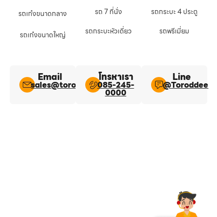
รถ 7 ที่นั่ง
รถกระบะ 4 ประตู
รถเก๋งขนาดกลาง
รถกระบะหัวเดี่ยว
รถพรีเมี่ยม
รถเก๋งขนาดใหญ่
Email
โทรหาเรา
Line​
sales@toroddee.com
085-245-
@Toroddee​
0000