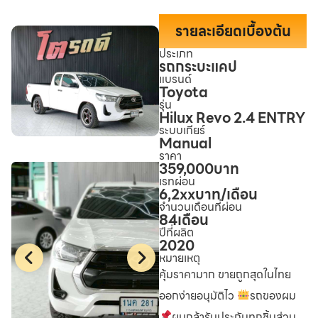
รายละเอียดเบื้องต้น
ประเภท
รถกระบะแคป
แบรนด์
Toyota
รุ่น
Hilux Revo 2.4 ENTRY
ระบบเกียร์
Manual
ราคา
359,000
บาท
เรทผ่อน
6,2xx
บาท/เดือน
จำนวนเดือนที่ผ่อน
84
เดือน
ปีที่ผลิต
2020
หมายเหตุ
คุ้มราคามาก ขายถูกสุดในไทย
ออกง่ายอนุมัติไว
รถของผม
ผมกล้ารับประกันทุกชิ้นส่วน