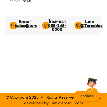
รถเก๋งขนาดใหญ่
Email
โทรหาเรา
Line​
sales@toroddee.com
085-245-
@Toroddee​
0000
© Copyright 2025, All Rights Reserved Designed and
developed by
TumWebSME.com