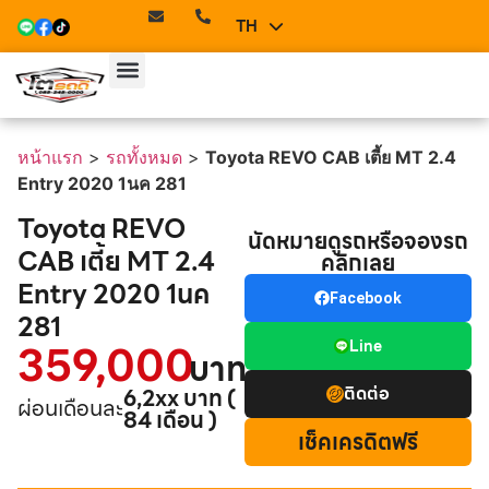
TH
EN
หน้าแรก
>
รถทั้งหมด
>
Toyota REVO CAB เตี้ย MT 2.4
Entry 2020 1นค 281
Toyota REVO
นัดหมายดูรถหรือจองรถ
CAB เตี้ย MT 2.4
คลิกเลย
Entry 2020 1นค
Facebook
281
359,000
Line
บาท
ติดต่อ
6,2xx บาท (
ผ่อนเดือนละ
84 เดือน )
เช็คเครดิตฟรี