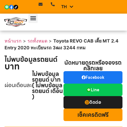
TH
EN
หน้าแรก
รถทั้งหมด
บริการของเรา
ทีมเซลล์
ติดต่อเรา
หน้าแรก
>
รถทั้งหมด
>
Toyota REVO CAB เตี้ย MT 2.4
Entry 2020 ทะเบียนรถ 3ฒง 3244 กทม
ไม่พบข้อมูลรถยนต์
นัดหมายดูรถหรือจองรถ
บาท
คลิกเลย
ไม่พบข้อมูล
รถยนต์ บาท
Facebook
ผ่อนเดือนละ
( ไม่พบข้อมูล
รถยนต์ เดือน
Line
)
ติดต่อ
เช็คเครดิตฟรี