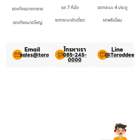
รถ 7 ที่นั่ง
รถกระบะ 4 ประตู
รถเก๋งขนาดกลาง
รถกระบะหัวเดี่ยว
รถพรีเมี่ยม
รถเก๋งขนาดใหญ่
Email
โทรหาเรา
Line​
sales@toroddee.com
085-245-
@Toroddee​
0000