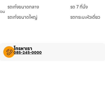
รถเก๋งขนาดกลาง
รถ 7 ที่นั่ง
นสวน
รถเก๋งขนาดใหญ่
รถกระบะหัวเดี่ยว
โทรหาเรา
085-245-0000