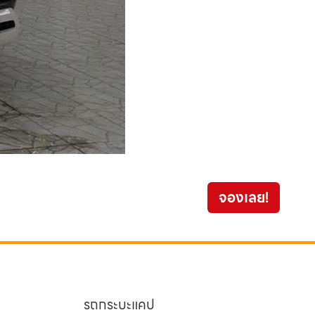
Toyo
จองเลย!
399
รถกระบะแคป