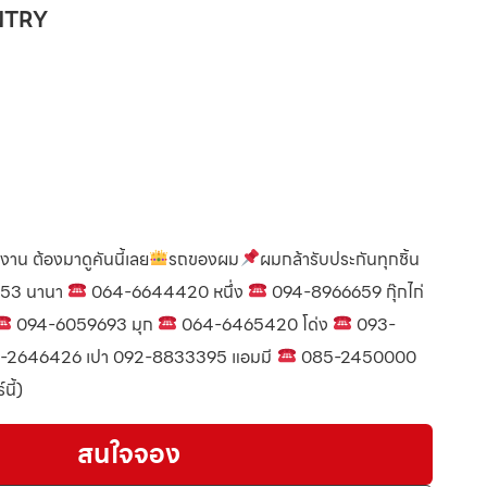
ENTRY
้งาน ต้องมาดูคันนี้เลย
รถของผม
ผมกล้ารับประกันทุกชิ้น
53 นานา
064-6644420 หนึ่ง
094-8966659 กุ๊กไก่
094-6059693 มุก
064-6465420 โด่ง
093-
-2646426 เปา 092-8833395 แอมมี
085-2450000
นี้)
สนใจจอง