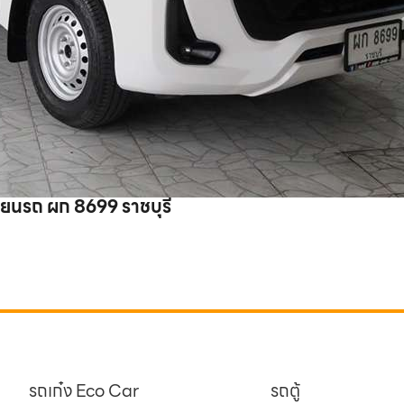
O STD MT 2.4 Entry 2020 ทะเบียนรถ ผก 8699 ราชบุรี
รถเก๋ง Eco Car
รถตู้