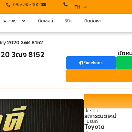
085-245-0000
TH
EN
การของเรา
ทีมเซลล์
รีวิว
ติดต่อเรา
ntry 2020 3ฒง 8152
นัดห
2020 3ฒง 8152
Facebook
ประเภท
รถกระบะแคป
แบรนด์
Toyota
รุ่น