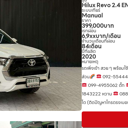
Hilux Revo 2.4 
ระบบเกียร์
Manual
ราคา
399,000
บาท
เรทผ่อน
6,9xx
บาท/เดือน
จำนวนเดือนที่ผ่อน
84
เดือน
ปีที่ผลิต
2020
หมายเหตุ
รถเพิ่งเข้า สวย ๆ พร้อมใช
ส่วน
092-55444
099-4955062 ตั๊ก
1843222 หวาน
088
โต (ติดปัญหาโทรตรงเบอร์