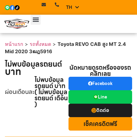
TH
EN
หน้าแรก
>
รถทั้งหมด
>
Toyota REVO CAB สูง MT 2.4
Mid 2020 3ฒฎ5916
ไม่พบข้อมูลรถยนต์
นัดหมายดูรถหรือจองรถ
บาท
คลิกเลย
ไม่พบข้อมูล
รถยนต์ บาท
Facebook
ผ่อนเดือนละ
( ไม่พบข้อมูล
รถยนต์ เดือน
Line
)
ติดต่อ
เช็คเครดิตฟรี