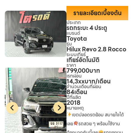
รายละเอียดเบื้องต้น
ประเภท
รถกระบะ 4 ประตู
แบรนด์
Toyota
รุ่น
Hilux Revo 2.8 Rocco
ระบบเกียร์
เกียร์อัตโนมัติ
ราคา
799,000
บาท
เรทผ่อน
14,3xx
บาท/เดือน
จำนวนเดือนที่ผ่อน
84
เดือน
ปีที่ผลิต
2018
หมายเหตุ
เขตปลอดรถย้อม สบายใจได้
เลย
รถสวย ๆ พร้อมใช้งาน
ต้องมาดูคันนี้เลย
รถของผม