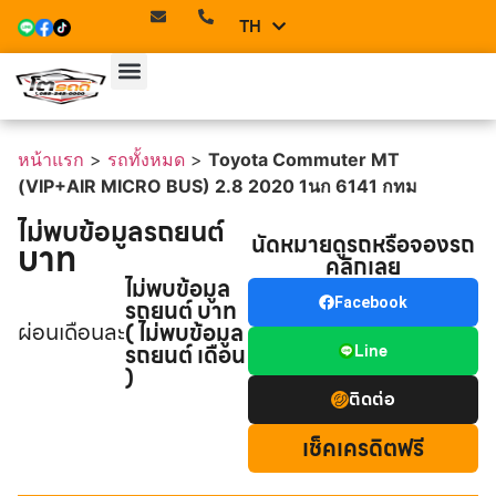
TH
EN
หน้าแรก
>
รถทั้งหมด
>
Toyota Commuter MT
(VIP+AIR MICRO BUS) 2.8 2020 1นก 6141 กทม
ไม่พบข้อมูลรถยนต์
นัดหมายดูรถหรือจองรถ
บาท
คลิกเลย
ไม่พบข้อมูล
รถยนต์ บาท
Facebook
ผ่อนเดือนละ
( ไม่พบข้อมูล
รถยนต์ เดือน
Line
)
ติดต่อ
เช็คเครดิตฟรี