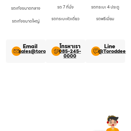
รถ 7 ที่นั่ง
รถกระบะ 4 ประตู
รถเก๋งขนาดกลาง
รถกระบะหัวเดี่ยว
รถพรีเมี่ยม
รถเก๋งขนาดใหญ่
Email
โทรหาเรา
Line​
sales@toroddee.com
085-245-
@Toroddee​
0000