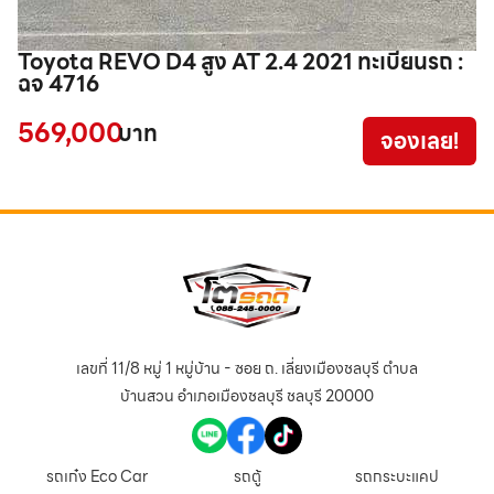
Toyota REVO D4 สูง AT 2.4 2021 ทะเบียนรถ :
T
ฉจ 4716
1
569,000
9
บาท
จองเลย!
เลขที่ 11/8 หมู่ 1 หมู่บ้าน - ซอย ถ. เลี่ยงเมืองชลบุรี ตำบล
บ้านสวน อำเภอเมืองชลบุรี ชลบุรี 20000
รถเก๋ง Eco Car
รถตู้
รถกระบะแคป