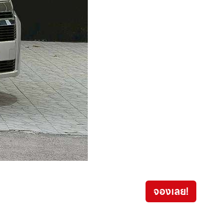
Honda
จองเลย!
729