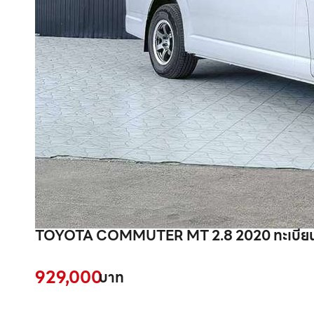
929,000
บาท