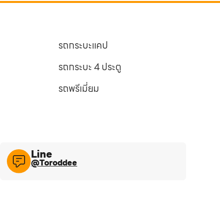
รถกระบะแคป
รถกระบะ 4 ประตู
รถพรีเมี่ยม
Line​
@Toroddee​