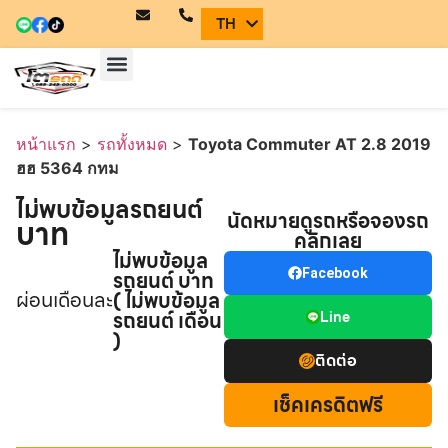
TH
EN
หน้าแรก
รถทั้งหมด
บริการของเรา
ทีมเซลล์
ติดต่อเรา
หน้าแรก
>
รถทั้งหมด
>
Toyota Commuter AT 2.8 2019
ฮฮ 5364 กทม
ไม่พบข้อมูลรถยนต์
นัดหมายดูรถหรือจองรถ
บาท
คลิกเลย
ไม่พบข้อมูล
รถยนต์ บาท
Facebook
ผ่อนเดือนละ
( ไม่พบข้อมูล
รถยนต์ เดือน
Line
)
ติดต่อ
เช็คเครดิตฟรี