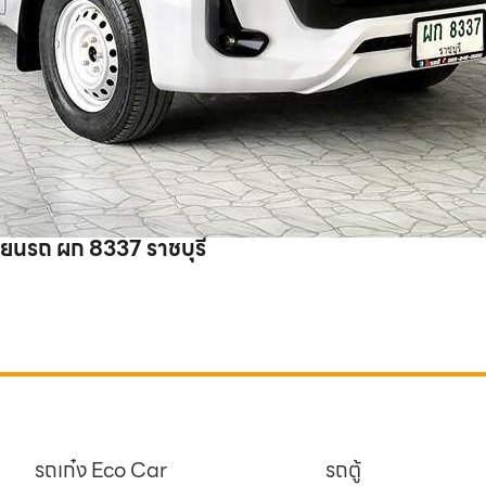
ยนรถ ผก 8337 ราชบุรี
รถเก๋ง Eco Car
รถตู้