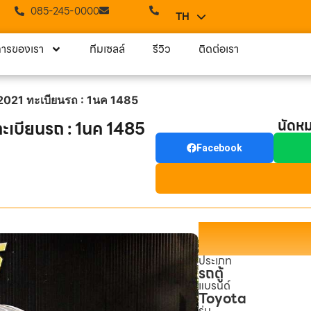
085-245-0000
TH
EN
การของเรา
ทีมเซลล์
รีวิว
ติดต่อเรา
21 ทะเบียนรถ : 1นค 1485
นัดห
บียนรถ : 1นค 1485
Facebook
ประเภท
รถตู้
แบรนด์
Toyota
รุ่น