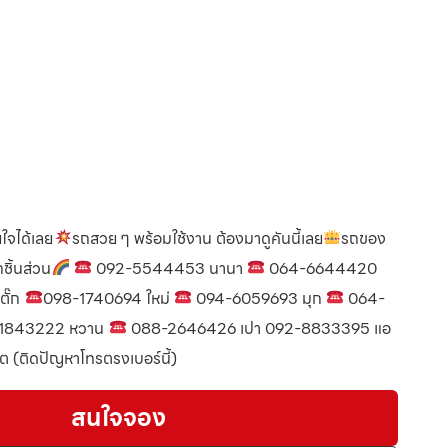
ใจได้เลย
รถสวย ๆ พร้อมใช้งาน ต้องมาดูคันนี้เลย
รถของ
ชิ้นส่วน
092-5544453 นานา
064-6644420
ั๊ก
098-1740694 ใหม่
094-6059693 มุก
064-
1843222 หวาน
088-2646426 เปา 092-8833395 แอ
(ติดปัญหาโทรตรงเบอร์นี้)
สนใจจอง