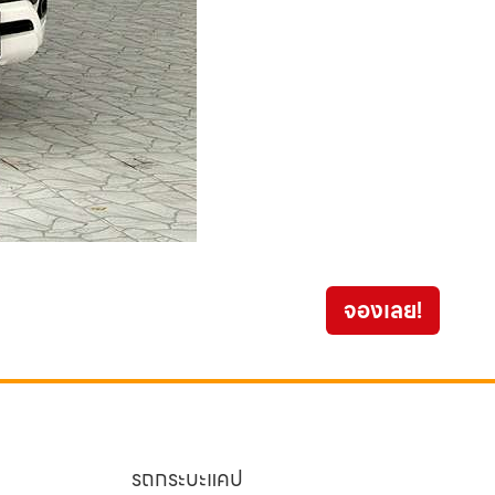
Toyot
จองเลย!
459
รถกระบะแคป