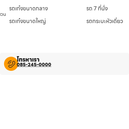
รถเก๋งขนาดกลาง
รถ 7 ที่นั่ง
นสวน
รถเก๋งขนาดใหญ่
รถกระบะหัวเดี่ยว
โทรหาเรา
085-245-0000