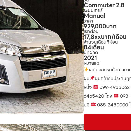
Commuter 2.8
ระบบเกียร์
Manual
ราคา
929,000
บาท
เรทผ่อน
17,8xx
บาท/เดือน
จำนวนเดือนที่ผ่อน
84
เดือน
ปีที่ผลิต
2021
หมายเหตุ
เขตปลอดรถย้อม สบาย
ผม
ผมกล้ารับประกันทุก
หนึ่ง
099-4955062 ต
6465420 โด่ง
093-
มมี
085-2450000 โต 