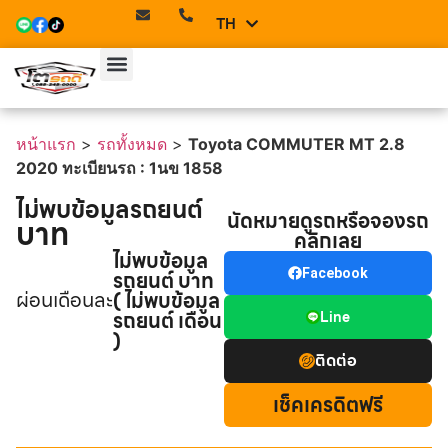
TH
EN
หน้าแรก
รถทั้งหมด
บริการของเรา
ทีมเซลล์
ติดต่อเรา
หน้าแรก
>
รถทั้งหมด
>
Toyota COMMUTER MT 2.8
2020 ทะเบียนรถ : 1นข 1858
ไม่พบข้อมูลรถยนต์
นัดหมายดูรถหรือจองรถ
บาท
คลิกเลย
ไม่พบข้อมูล
รถยนต์ บาท
Facebook
ผ่อนเดือนละ
( ไม่พบข้อมูล
รถยนต์ เดือน
Line
)
ติดต่อ
เช็คเครดิตฟรี