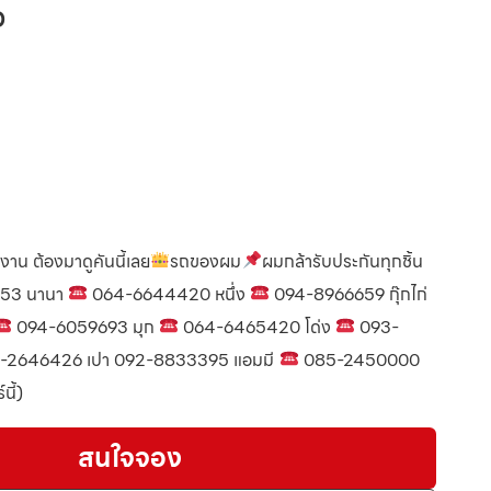
D
้งาน ต้องมาดูคันนี้เลย
รถของผม
ผมกล้ารับประกันทุกชิ้น
53 นานา
064-6644420 หนึ่ง
094-8966659 กุ๊กไก่
094-6059693 มุก
064-6465420 โด่ง
093-
-2646426 เปา 092-8833395 แอมมี
085-2450000
นี้)
สนใจจอง