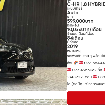
C-HR 1.8 HYBRI
ระบบเกียร์
Auto
ราคา
599,000
บาท
เรทผ่อน
10,0xx
บาท/เดือน
จำนวนเดือนที่ผ่อน
84
เดือน
ปีที่ผลิต
2019
หมายเหตุ
รถเพิ่งเข้า สวย ๆ พร้อมใช
ส่วน
092-55444
099-4955062 ตั๊ก
1843222 หวาน
088
โต (ติดปัญหาโทรตรงเบอร์