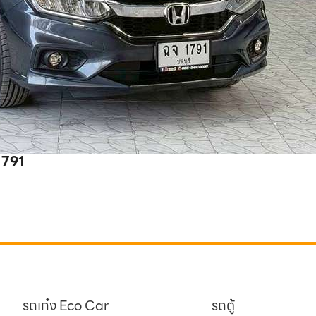
1791
รถเก๋ง Eco Car
รถตู้