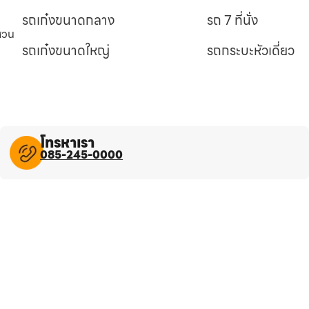
รถเก๋งขนาดกลาง
รถ 7 ที่นั่ง
นสวน
รถเก๋งขนาดใหญ่
รถกระบะหัวเดี่ยว
โทรหาเรา
085-245-0000