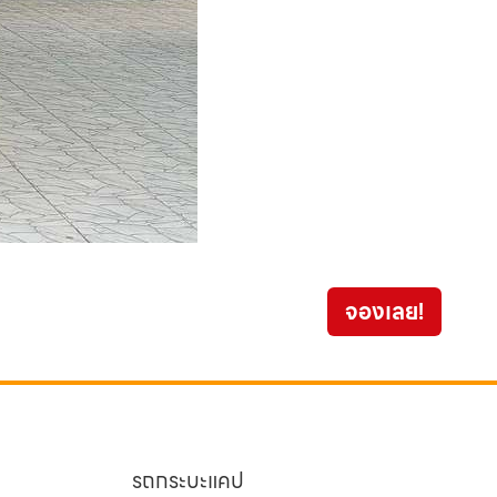
จองเลย!
359
รถกระบะแคป