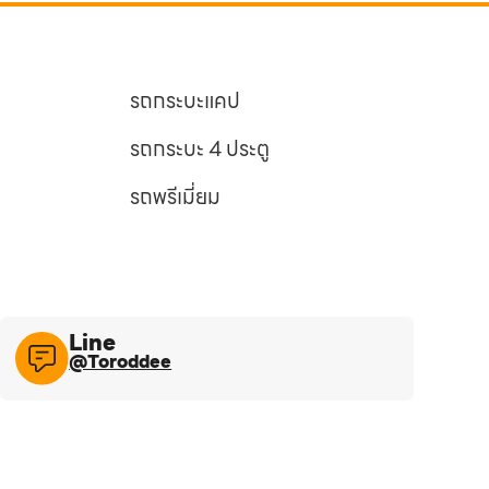
รถกระบะแคป
รถกระบะ 4 ประตู
รถพรีเมี่ยม
Line​
@Toroddee​