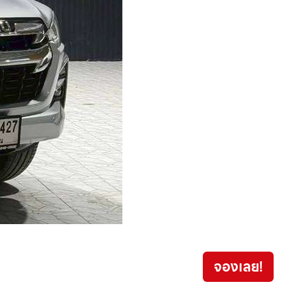
Toyo
จองเลย!
399