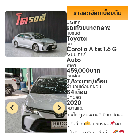
รายละเอียดเบื้องต้น
ประเภท
รถเก๋งขนาดกลาง
แบรนด์
Toyota
รุ่น
Corolla Altis 1.6 G
ระบบเกียร์
Auto
ราคา
459,000
บาท
เรทผ่อน
7,8xx
บาท/เดือน
จำนวนเดือนที่ผ่อน
84
เดือน
ปีที่ผลิต
2020
หมายเหตุ
เก๋งใหญ่ ช่วงล่างดีเยี่ยม ต้องมา
ดูคันนี้เลย
รถของผม
ผม
กล้ารับประกันทุกชิ้นส่วน