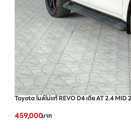
459,000
บาท