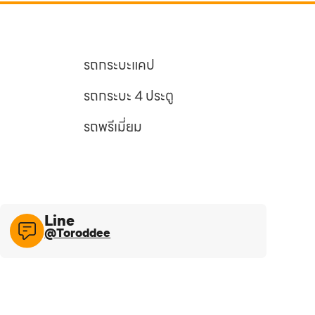
รถกระบะแคป
รถกระบะ 4 ประตู
รถพรีเมี่ยม
Line​
@Toroddee​