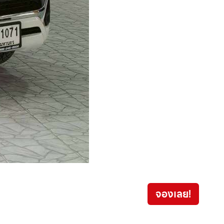
Isuzu
จองเลย!
699