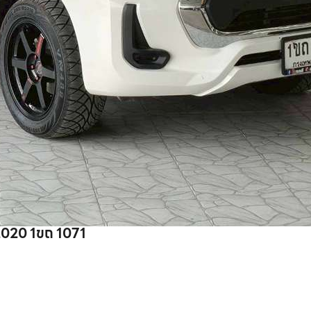
Toyota ไมล์ไม่แท้ REVO D4 เตี้ย AT 2.4 MID 2020 1ขถ 1071