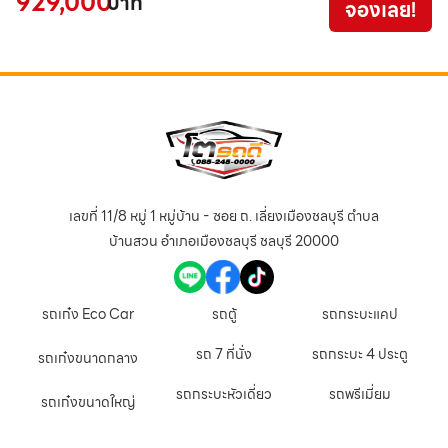
929,000
3
บาท
จองเลย!
เลขที่ 11/8 หมู่ 1 หมู่บ้าน - ซอย ถ. เลี่ยงเมืองชลบุรี ตำบล
บ้านสวน อำเภอเมืองชลบุรี ชลบุรี 20000
รถเก๋ง Eco Car
รถตู้
รถกระบะแคป
รถ 7 ที่นั่ง
รถกระบะ 4 ประตู
รถเก๋งขนาดกลาง
รถกระบะหัวเดี่ยว
รถพรีเมี่ยม
รถเก๋งขนาดใหญ่