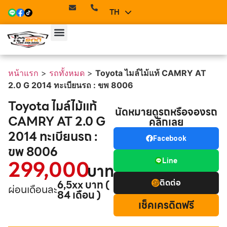
TH
EN
หน้าแรก
>
รถทั้งหมด
>
Toyota ไมล์ไม้แท้ CAMRY AT
2.0 G 2014 ทะเบียนรถ : ขพ 8006
Toyota ไมล์ไม้แท้
นัดหมายดูรถหรือจองรถ
CAMRY AT 2.0 G
คลิกเลย
2014 ทะเบียนรถ :
Facebook
ขพ 8006
299,000
Line
บาท
ติดต่อ
6,5xx บาท (
ผ่อนเดือนละ
84 เดือน )
เช็คเครดิตฟรี