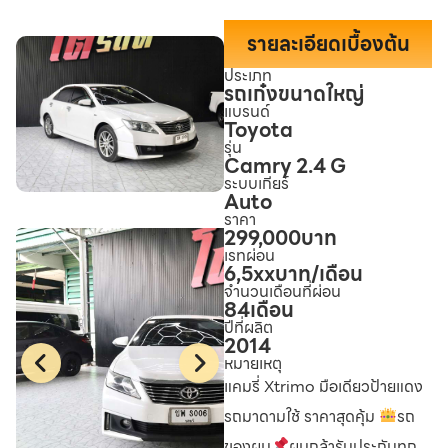
รายละเอียดเบื้องต้น
ประเภท
รถเก๋งขนาดใหญ่
แบรนด์
Toyota
รุ่น
Camry 2.4 G
ระบบเกียร์
Auto
ราคา
299,000
บาท
เรทผ่อน
6,5xx
บาท/เดือน
จำนวนเดือนที่ผ่อน
84
เดือน
ปีที่ผลิต
2014
หมายเหตุ
แคมรี่ Xtrimo มือเดียวป้ายแดง
รถมาดามใช้ ราคาสุดคุ้ม
รถ
ของผม
ผมกล้ารับประกันทุก