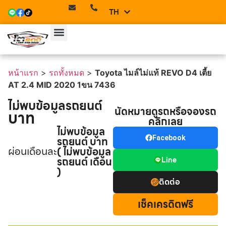
TH
EN
หน้าแรก
>
รถทั้งหมด
>
Toyota ไมล์ไม่แท้ REVO D4 เตี้ย
AT 2.4 MID 2020 1ขน 7436
ไม่พบข้อมูลรถยนต์
นัดหมายดูรถหรือจองรถ
บาท
คลิกเลย
ไม่พบข้อมูล
รถยนต์ บาท
Facebook
ผ่อนเดือนละ
( ไม่พบข้อมูล
รถยนต์ เดือน
Line
)
ติดต่อ
เช็คเครดิตฟรี