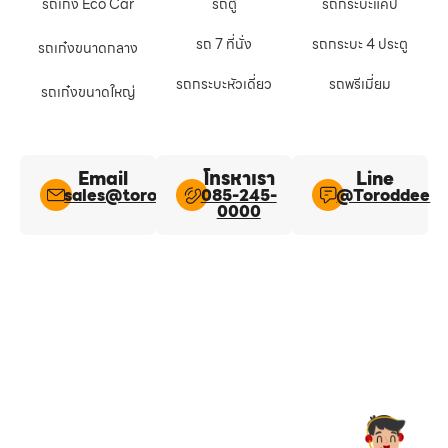
รถเก๋ง Eco Car
รถตู้
รถกระบะแคป
รถ 7 ที่นั่ง
รถกระบะ 4 ประตู
รถเก๋งขนาดกลาง
รถกระบะหัวเดี่ยว
รถพรีเมี่ยม
รถเก๋งขนาดใหญ่
Email
โทรหาเรา
Line​
sales@toroddee.com
085-245-
@Toroddee​
0000