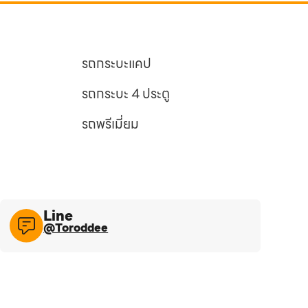
รถกระบะแคป
รถกระบะ 4 ประตู
รถพรีเมี่ยม
Line​
@Toroddee​