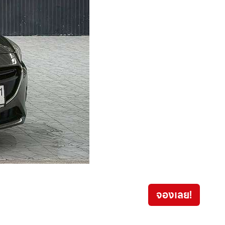
Isuzu
จองเลย!
579