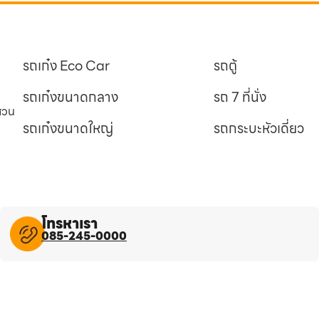
รถเก๋ง Eco Car
รถตู้
รถเก๋งขนาดกลาง
รถ 7 ที่นั่ง
นสวน
รถเก๋งขนาดใหญ่
รถกระบะหัวเดี่ยว
โทรหาเรา
085-245-0000