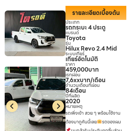
รายละเอียดเบื้องต้น
ประเภท
รถกระบะ 4 ประตู
แบรนด์
Toyota
รุ่น
Hilux Revo 2.4 Mid
ระบบเกียร์
เกียร์อัตโนมัติ
ราคา
459,000
บาท
เรทผ่อน
7,6xx
บาท/เดือน
จำนวนเดือนที่ผ่อน
84
เดือน
ปีที่ผลิต
2020
หมายเหตุ
รถเพิ่งเข้า สวย ๆ พร้อมใช้งาน
ต้องมาดูคันนี้เลย
รถของผม
ผมกล้ารับประกันทุกชิ้นส่วน