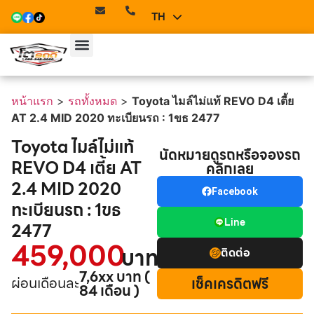
TH
EN
หน้าแรก
>
รถทั้งหมด
>
Toyota ไมล์ไม่แท้ REVO D4 เตี้ย
AT 2.4 MID 2020 ทะเบียนรถ : 1ขธ 2477
Toyota ไมล์ไม่แท้
นัดหมายดูรถหรือจองรถ
REVO D4 เตี้ย AT
คลิกเลย
2.4 MID 2020
Facebook
ทะเบียนรถ : 1ขธ
Line
2477
459,000
บาท
ติดต่อ
7,6xx บาท (
ผ่อนเดือนละ
เช็คเครดิตฟรี
84 เดือน )