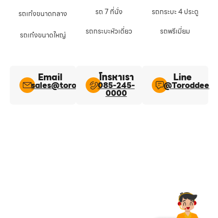
รถ 7 ที่นั่ง
รถกระบะ 4 ประตู
รถเก๋งขนาดกลาง
รถกระบะหัวเดี่ยว
รถพรีเมี่ยม
รถเก๋งขนาดใหญ่
Email
โทรหาเรา
Line​
sales@toroddee.com
085-245-
@Toroddee​
0000