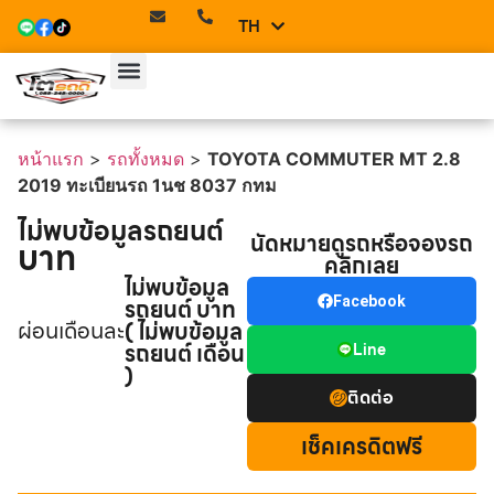
TH
EN
หน้าแรก
>
รถทั้งหมด
>
TOYOTA COMMUTER MT 2.8
2019 ทะเบียนรถ 1นช 8037 กทม
ไม่พบข้อมูลรถยนต์
นัดหมายดูรถหรือจองรถ
บาท
คลิกเลย
ไม่พบข้อมูล
รถยนต์ บาท
Facebook
ผ่อนเดือนละ
( ไม่พบข้อมูล
รถยนต์ เดือน
Line
)
ติดต่อ
เช็คเครดิตฟรี