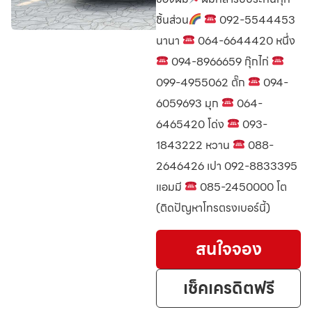
ชิ้นส่วน
092-5544453
นานา
064-6644420 หนึ่ง
094-8966659 กุ๊กไก่
099-4955062 ตั๊ก
094-
6059693 มุก
064-
6465420 โด่ง
093-
1843222 หวาน
088-
2646426 เปา 092-8833395
แอมมี
085-2450000 โต
(ติดปัญหาโทรตรงเบอร์นี้)
สนใจจอง
เช็คเครดิตฟรี