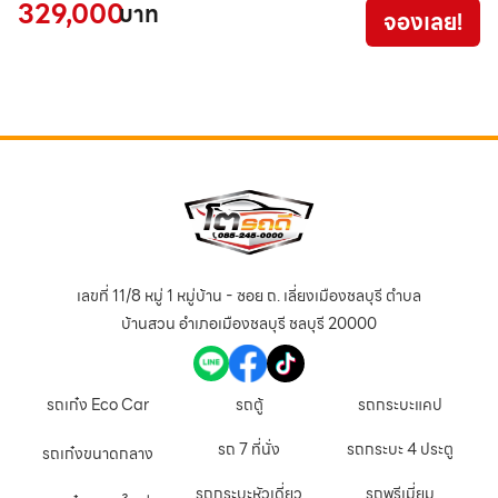
329,000
บาท
จองเลย!
3
เลขที่ 11/8 หมู่ 1 หมู่บ้าน - ซอย ถ. เลี่ยงเมืองชลบุรี ตำบล
บ้านสวน อำเภอเมืองชลบุรี ชลบุรี 20000
รถเก๋ง Eco Car
รถตู้
รถกระบะแคป
รถ 7 ที่นั่ง
รถกระบะ 4 ประตู
รถเก๋งขนาดกลาง
รถกระบะหัวเดี่ยว
รถพรีเมี่ยม