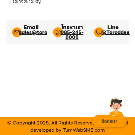
รถเก๋งขนาดใหญ่
Email
โทรหาเรา
Line​
sales@toroddee.com
085-245-
@Toroddee​
0000
© Copyright 2025, All Rights Reserved Designed and
developed by
TumWebSME.com