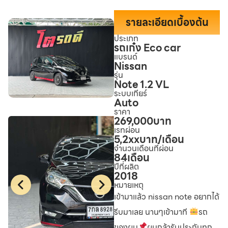
รายละเอียดเบื้องต้น
ประเภท
รถเก๋ง Eco car
แบรนด์
Nissan
รุ่น
Note 1.2 VL
ระบบเกียร์
Auto
ราคา
269,000
บาท
เรทผ่อน
5,2xx
บาท/เดือน
จำนวนเดือนที่ผ่อน
84
เดือน
ปีที่ผลิต
2018
หมายเหตุ
เข้ามาแล้ว nissan note อยากได้
รีบมาเลย นานๆเข้ามาที
รถ
ของผม
ผมกล้ารับประกันทุก