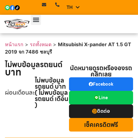
TH
EN
หน้าแรก
>
รถทั้งหมด
>
Mitsubishi X-pander AT 1.5 GT
2019 จก 7486 ชลบุรี
ไม่พบข้อมูลรถยนต์
นัดหมายดูรถหรือจองรถ
บาท
คลิกเลย
ไม่พบข้อมูล
รถยนต์ บาท
Facebook
ผ่อนเดือนละ
( ไม่พบข้อมูล
รถยนต์ เดือน
Line
)
ติดต่อ
เช็คเครดิตฟรี