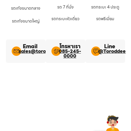
รถ 7 ที่นั่ง
รถกระบะ 4 ประตู
รถเก๋งขนาดกลาง
รถกระบะหัวเดี่ยว
รถพรีเมี่ยม
รถเก๋งขนาดใหญ่
Email
โทรหาเรา
Line​
sales@toroddee.com
085-245-
@Toroddee​
0000